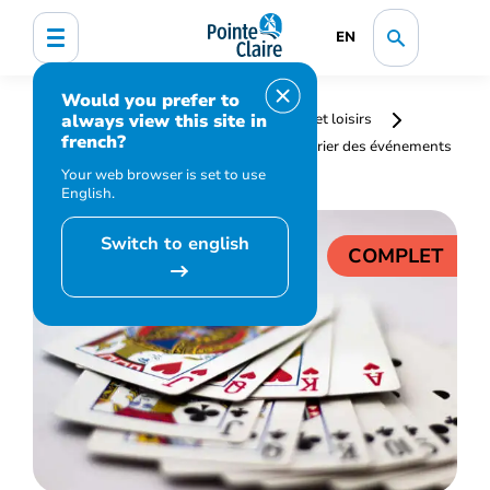
EN
Would you prefer to
always view this site in
Accueil
Bibliothèque, culture, sports et loisirs
french?
Programmation et inscription
Calendrier des événements
et activités
Bridge – Intermédiaire
Your web browser is set to use
English.
Switch to english
COMPLET