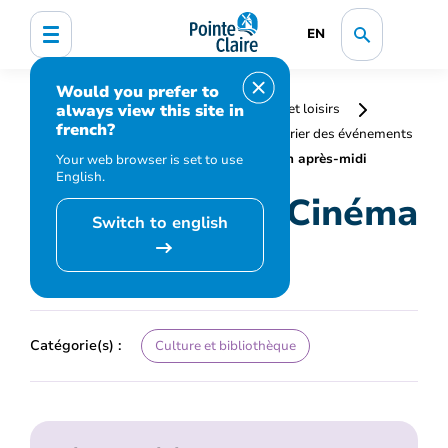
EN
Would you prefer to
always view this site in
Accueil
Bibliothèque, culture, sports et loisirs
french?
Programmation et inscription
Calendrier des événements
et activités
Club cinéma – Cinéma en après-midi
Your web browser is set to use
English.
Club cinéma – Cinéma
Switch to english
en après-midi
Catégorie(s) :
Culture et bibliothèque