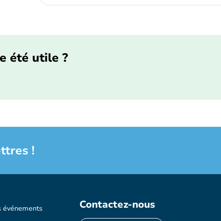
e été utile ?
ttres !
Contactez-nous
s événements