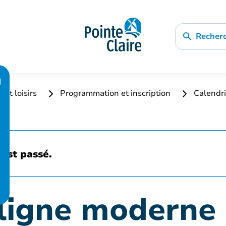
Recher
 et loisirs
Programmation et inscription
Calendri
est passé.
ligne moderne