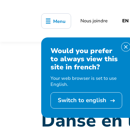
Nous joindre
EN
Menu
Would you prefer
Accueil
Bibliothèque, culture, sports
to always view this
Danse en ligne moderne intermédiaire
site in french?
Your web browser is set to use
English.
Cet événement 
Switch to english
Danse en 