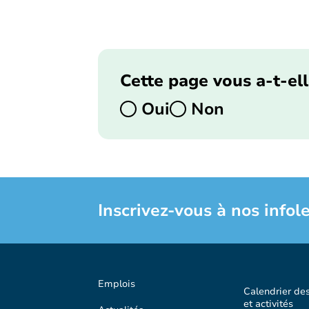
Cette page vous a-t-ell
Oui
Non
Inscrivez-vous à nos infole
Emplois
Calendrier de
et activités