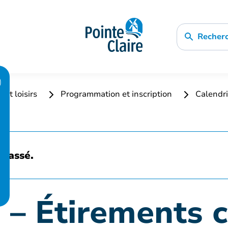
Recher
 et loisirs
Programmation et inscription
Calendri
 passé.
 – Étirements 