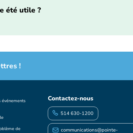
e été utile ?
ttres !
Contactez-nous
s événements
514 630-1200
le
roblème de
communications@pointe-