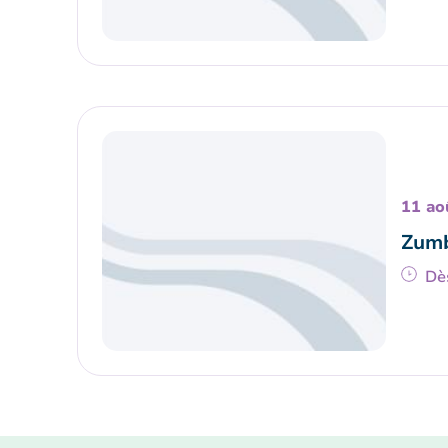
11 ao
Zumb
Dè