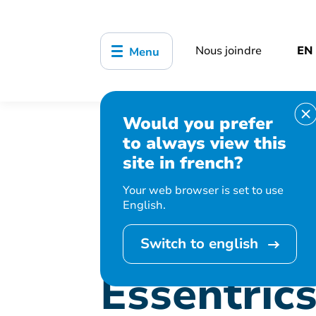
Nous joindre
EN
Menu
Would you prefer
Accueil
Bibliothèque, culture, sports
to always view this
Essentrics – Étirements classiques
site in french?
Your web browser is set to use
English.
Cet événement est
Switch to english
Essentrics