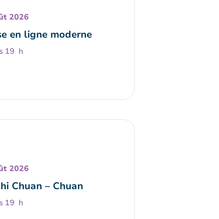
ût 2026
e en ligne moderne
s 19 h
ût 2026
Chi Chuan – Chuan
s 19 h