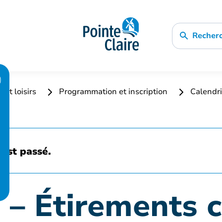
Recher
 et loisirs
Programmation et inscription
Calendri
est passé.
 – Étirements 