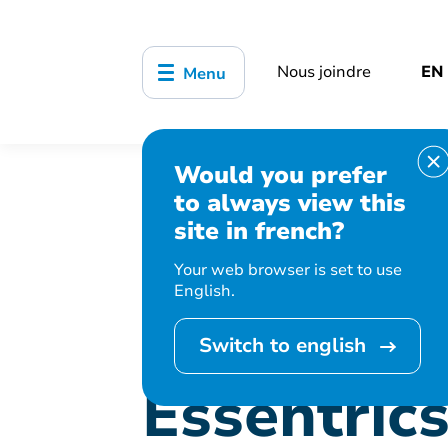
Nous joindre
EN
Menu
Would you prefer
Accueil
Bibliothèque, culture, sports
to always view this
Essentrics – Étirements classiques
site in french?
Your web browser is set to use
English.
Cet événement 
Switch to english
Essentrics