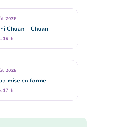
ût 2026
Chi Chuan – Chuan
s 19 h
ût 2026
a mise en forme
s 17 h