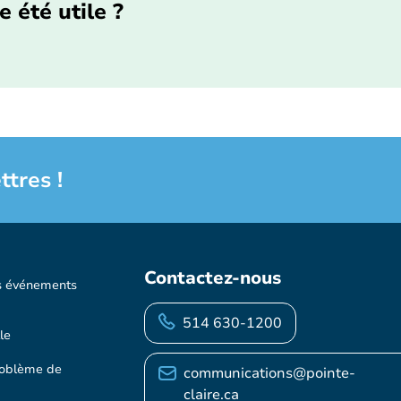
e été utile ?
ttres !
Contactez-nous
s événements
514 630-1200
le
roblème de
communications@pointe-
claire.ca