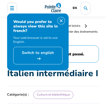
EN
Would you prefer to
always view this site in
Accueil
Bibliothèque, culture, sports et loisirs
french?
Programmation et inscription
Calendrier des événements
et activités
Italien intermédiaire I
Your web browser is set to use
English.
Switch to english
Cet événement est passé.
Italien intermédiaire I
Catégorie(s) :
Culture et bibliothèque