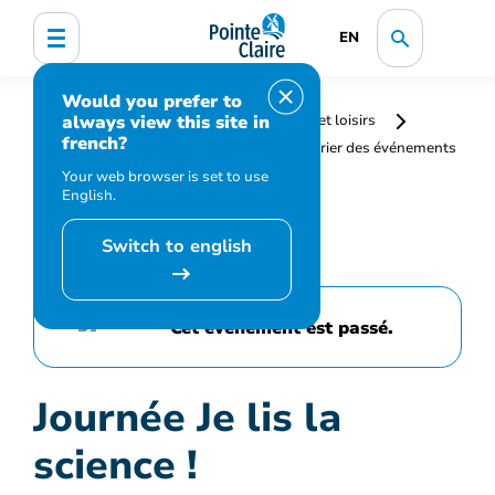
EN
Would you prefer to
always view this site in
Accueil
Bibliothèque, culture, sports et loisirs
french?
Programmation et inscription
Calendrier des événements
et activités
Journée Je lis la science !
Your web browser is set to use
English.
Switch to english
Cet événement est passé.
Journée Je lis la
science !