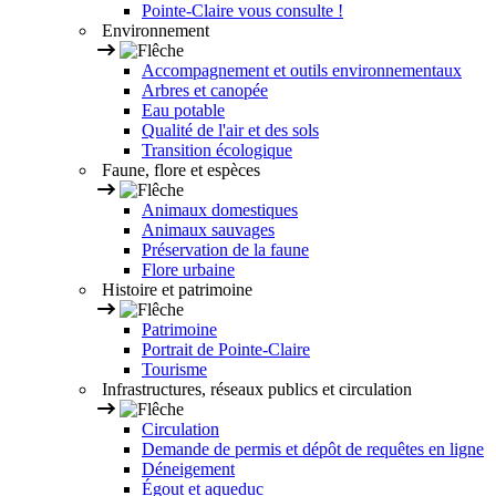
Pointe-Claire vous consulte !
Environnement
Accompagnement et outils environnementaux
Arbres et canopée
Eau potable
Qualité de l'air et des sols
Transition écologique
Faune, flore et espèces
Animaux domestiques
Animaux sauvages
Préservation de la faune
Flore urbaine
Histoire et patrimoine
Patrimoine
Portrait de Pointe-Claire
Tourisme
Infrastructures, réseaux publics et circulation
Circulation
Demande de permis et dépôt de requêtes en ligne
Déneigement
Égout et aqueduc