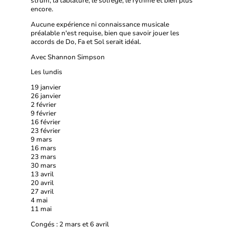
strum, la tablature, le solfège, le rythme et bien plus
encore.
Aucune expérience ni connaissance musicale
préalable n'est requise, bien que savoir jouer les
accords de Do, Fa et Sol serait idéal.
Avec Shannon Simpson
Les lundis
19 janvier
26 janvier
2 février
9 février
16 février
23 février
9 mars
16 mars
23 mars
30 mars
13 avril
20 avril
27 avril
4 mai
11 mai
Congés : 2 mars et 6 avril