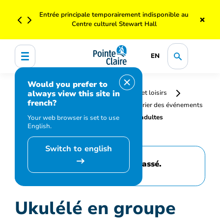
Entrée principale temporairement indisponible au
×
Centre culturel Stewart Hall
EN
Would you prefer to
always view this site in
Accueil
Bibliothèque, culture, sports et loisirs
french?
Programmation et inscription
Calendrier des événements
et activités
Ukulélé en groupe pour adultes
Your web browser is set to use
English.
(intermédiaire)
Switch to english
Cet événement est passé.
Ukulélé en groupe