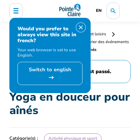
EN
Would you prefer to
always view this site in
Accueil
Bibliothèque, culture, sports et loisirs
french?
Programmation et inscription
Calendrier des événements
et activités
Yoga en douceur pour aînés
Your web browser is set to use
English.
Switch to english
Cet événement est passé.
Yoga en douceur pour
aînés
Catégorie(s) :
Activité physique et sport