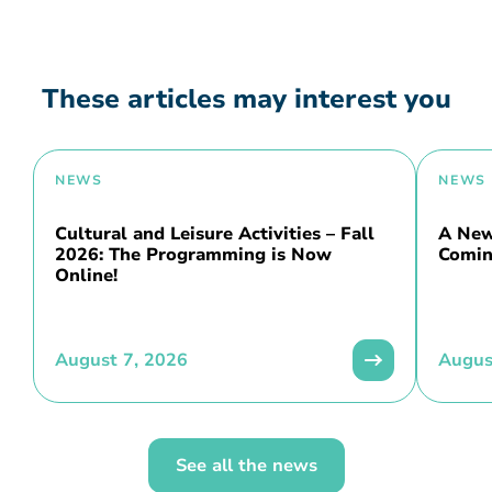
These articles may interest you
NEWS
NEWS
Cultural and Leisure Activities – Fall
A New 
2026: The Programming is Now
Comin
Online!
August 7, 2026
Augus
See all the news