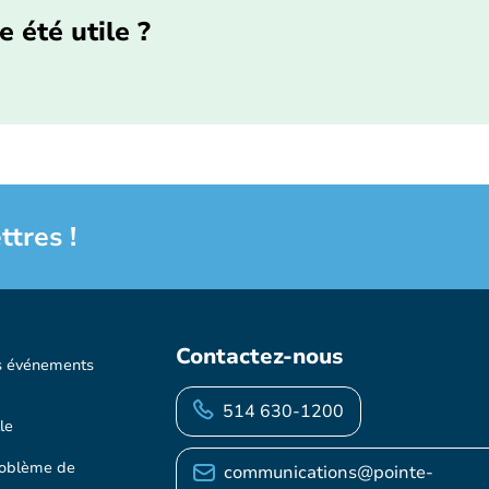
e été utile ?
ttres !
Contactez-nous
s événements
514 630-1200
le
roblème de
communications@pointe-