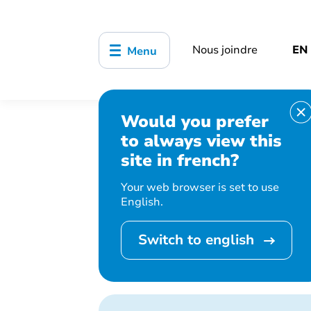
Nous joindre
EN
Menu
Would you prefer
Accueil
Affaires juridiques et greff
to always view this
site in french?
Your web browser is set to use
English.
Archives
Switch to english