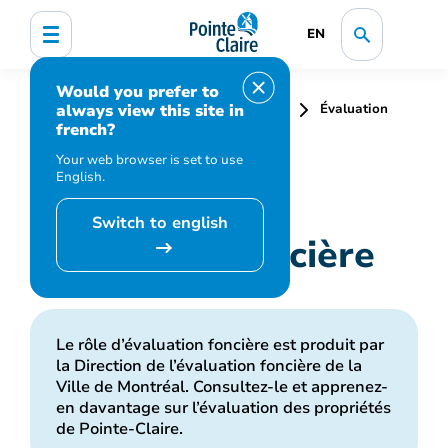
EN
Would you prefer to
always view this site in
Accueil
Taxes et évaluation foncière
Évaluation
french?
foncière
Your web browser is set to use
English.
Switch to english
Évaluation foncière
Le rôle d’évaluation foncière est produit par
la Direction de l’évaluation foncière de la
Ville de Montréal. Consultez-le et apprenez-
en davantage sur l’évaluation des propriétés
de Pointe-Claire.