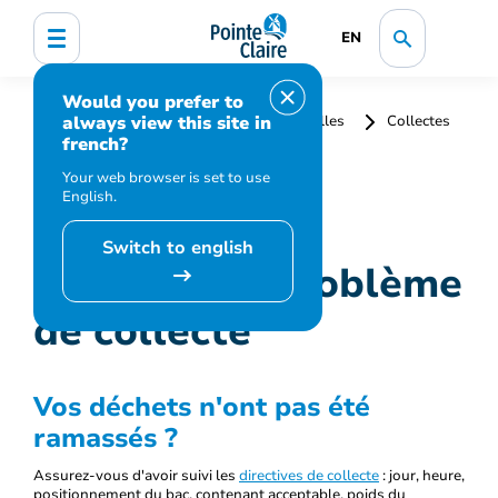
EN
Would you prefer to
always view this site in
Accueil
Collectes et matières résiduelles
Collectes
french?
Signaler un problème de collecte
Your web browser is set to use
English.
Switch to english
Signaler un problème
de collecte
Vos déchets n'ont pas été
ramassés ?
Assurez-vous d'avoir suivi les
directives de collecte
: jour, heure,
positionnement du bac, contenant acceptable, poids du