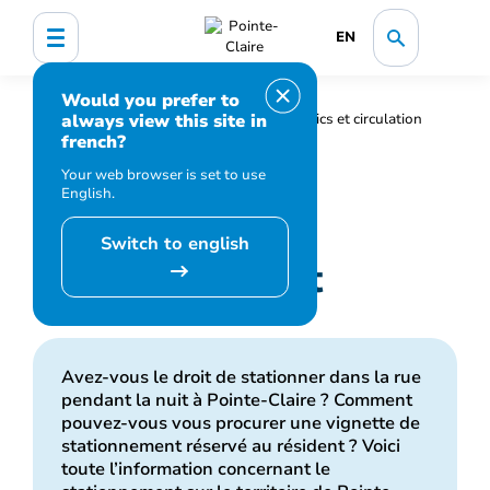
EN
Would you prefer to
always view this site in
Accueil
Infrastructures, réseaux publics et circulation
french?
Stationnement
Your web browser is set to use
English.
Switch to english
Stationnement
Avez-vous le droit de stationner dans la rue
pendant la nuit à Pointe-Claire ? Comment
pouvez-vous vous procurer une vignette de
stationnement réservé au résident ? Voici
toute l’information concernant le