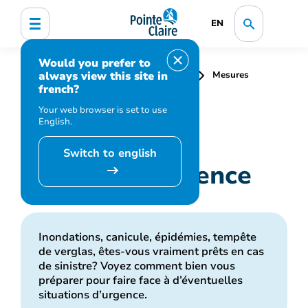
EN
Would you prefer to
always view this site in
Accueil
Santé et sécurité publique
Mesures
french?
d'urgence
Your web browser is set to use
English.
Switch to english
Mesures d'urgence
Inondations, canicule, épidémies, tempête
de verglas, êtes-vous vraiment prêts en cas
de sinistre? Voyez comment bien vous
préparer pour faire face à d’éventuelles
situations d’urgence.