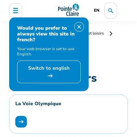
EN
Would you prefer to
always view this site in
Accueil
Bibliothèque, culture, sports et loisirs
french?
Sports et loisirs
Your web browser is set to use
English.
Switch to english
Sports et loisirs
La Voie Olympique