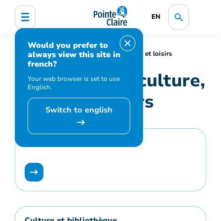
EN
Would you prefer to
always view this site in
Accueil
Bibliothèque, culture, sports et loisirs
french?
Bibliothèque, culture,
Your web browser is set to use
English.
sports et loisirs
Switch to english
Programmation et inscription
Culture et bibliothèque