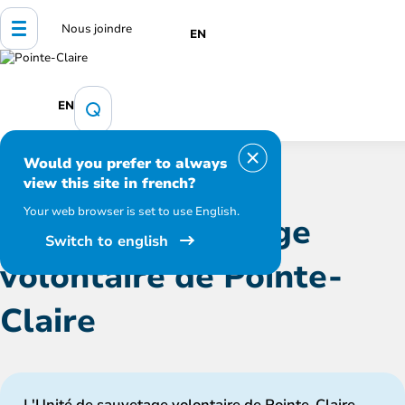
Nous joindre
EN
Accueil
Santé et sécurité publique
Unité de sauvetage
EN
volontaire de Pointe-Claire
Would you prefer to always
view this site in french?
Your web browser is set to use English.
Unité de sauvetage
Switch to english
volontaire de Pointe-
Claire
L'Unité de sauvetage volontaire de Pointe-Claire