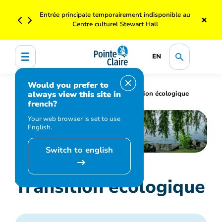
Entrée principale temporairement indisponible au
×
Centre culturel Stewart Hall
EN
Would you prefer to
always view this site in
Accueil
Environnement
Transition écologique
french?
Your web browser is set to use
English.
Switch to english
Transition écologique