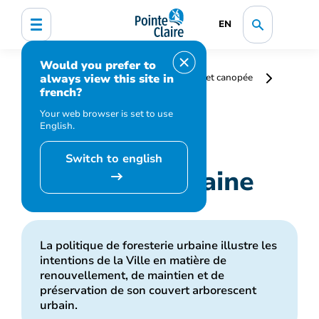
EN
Would you prefer to
always view this site in
Accueil
Environnement
Arbres et canopée
french?
Foresterie urbaine
Your web browser is set to use
English.
Switch to english
Foresterie urbaine
La politique de foresterie urbaine illustre les
intentions de la Ville en matière de
renouvellement, de maintien et de
préservation de son couvert arborescent
urbain.