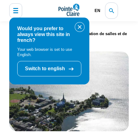
EN
Would you prefer to
Accueil
Vie communautaire
Location de salles et de
always view this site in
french?
chalets
Your web browser is set to use
English.
Switch to english