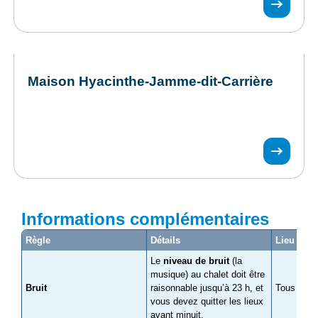
Maison Hyacinthe-Jamme-dit-Carrière
Informations complémentaires
Règle
Détails
Lieu
Le
niveau de bruit
(la
musique) au chalet doit être
Bruit
raisonnable jusqu’à 23 h, et
Tous les c
vous devez quitter les lieux
avant minuit.