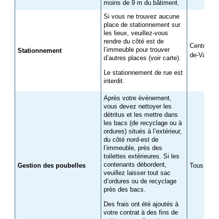
moins de 9 m du bâtiment.
Si vous ne trouvez aucune
place de stationnement sur
les lieux, veuillez-vous
rendre du côté est de
Centre nau
l’immeuble pour trouver
Stationnement
de-Valois
d’autres places (voir carte).
Le stationnement de rue est
interdit.
Après votre événement,
vous devez nettoyer les
détritus et les mettre dans
les bacs (de recyclage ou à
ordures) situés à l’extérieur,
du côté nord-est de
l’immeuble, près des
toilettes extérieures. Si les
contenants débordent,
Gestion des poubelles
Tous les c
veuillez laisser tout sac
d’ordures ou de recyclage
près des bacs.
Des frais ont été ajoutés à
votre contrat à des fins de