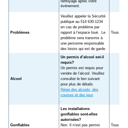
nettoyage après votre
événement.
Veuillez appeler la Sécurité
publique au 514 630-1234
en cas de problème par
Problèmes
rapport à l’espace loué. Le
Tous les c
problème sera transmis à
une personne responsable
des loisirs qui est de garde.
Un permis d’alcool est-il
requis?
Un permis est requis pour
vendre de l’alcool. Veuillez
Alcool
consulter le lien suivant
pour plus de détails
Régie des alcools, des
courses et des jeux
.
Les installations
gonflables sont-elles
autorisées?
Gonflables
Non. Il n’est pas permis
Tous les c