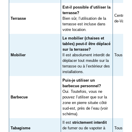
Est-il possible d’utiliser la
terrasse?
Centre nau
Terrasse
Bien sûr, l’utilisation de la
de-Valois
terrasse est incluse dans
votre location.
Le mobilier (chaises et
tables) peut-il être déplacé
sur la terrasse?
Mobilier
Il est absolument interdit de
Tous les c
déplacer tout meuble sur la
terrasse ou à l’extérieur des
installations.
Puis-je utiliser un
barbecue personnel?
Oui. Toutefois, vous ne
Barbecue
pouvez l’utiliser que sur la
zone en pierre située côté
sud-est, près de l’eau (voir
schéma).
Il est
strictement interdit
Tabagisme
de fumer ou de vapoter à
Tous les c