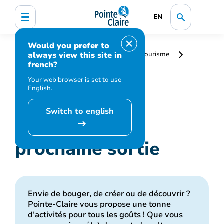
EN
Would you prefer to
always view this site in
Accueil
Histoire et patrimoine
Tourisme
french?
Planifiez votre prochaine sortie
Your web browser is set to use
English.
Switch to english
Planifiez votre
prochaine sortie
Envie de bouger, de créer ou de découvrir ?
Pointe-Claire vous propose une tonne
d’activités pour tous les goûts ! Que vous