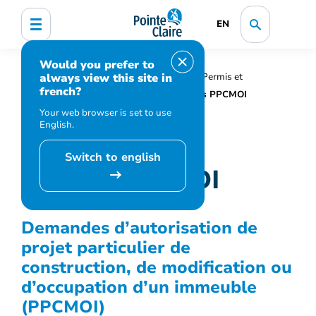
EN
Would you prefer to
always view this site in
Accueil
Affaires et entreprises
Permis et
french?
subventions pour entreprises
Permis PPCMOI
Your web browser is set to use
English.
Switch to english
Permis PPCMOI
Demandes d’autorisation de
projet particulier de
construction, de modification ou
d’occupation d’un immeuble
(PPCMOI)