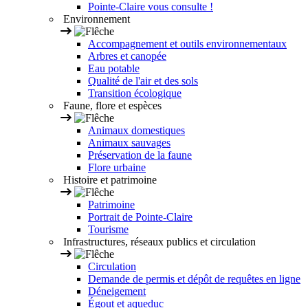
Pointe-Claire vous consulte !
Environnement
Accompagnement et outils environnementaux
Arbres et canopée
Eau potable
Qualité de l'air et des sols
Transition écologique
Faune, flore et espèces
Animaux domestiques
Animaux sauvages
Préservation de la faune
Flore urbaine
Histoire et patrimoine
Patrimoine
Portrait de Pointe-Claire
Tourisme
Infrastructures, réseaux publics et circulation
Circulation
Demande de permis et dépôt de requêtes en ligne
Déneigement
Égout et aqueduc