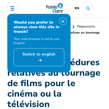
EN
Would you prefer to
always view this site in
Accueil
Affaires juridiques et greffe
Règlements
french?
municipaux
Règles et procédures relatives au tournage
de films pour le cinéma ou la télévision
Your web browser is set to use
English.
Switch to english
Règles et procédures
relatives au tournage
de films pour le
cinéma ou la
télévision