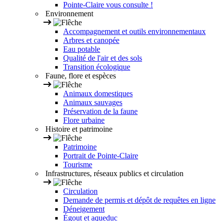
Pointe-Claire vous consulte !
Environnement
Accompagnement et outils environnementaux
Arbres et canopée
Eau potable
Qualité de l'air et des sols
Transition écologique
Faune, flore et espèces
Animaux domestiques
Animaux sauvages
Préservation de la faune
Flore urbaine
Histoire et patrimoine
Patrimoine
Portrait de Pointe-Claire
Tourisme
Infrastructures, réseaux publics et circulation
Circulation
Demande de permis et dépôt de requêtes en ligne
Déneigement
Égout et aqueduc