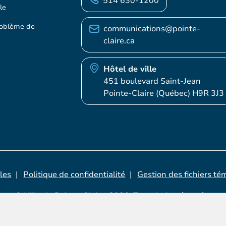
514 630-1200
le
roblème de
communications@pointe-
claire.ca
Hôtel de ville
451 boulevard Saint-Jean
Pointe-Claire (Québec) H9R 3J3
les
Politique de confidentialité
Gestion des fichiers té
© Ville de Pointe-Claire, 2026. Tous droits réservés.