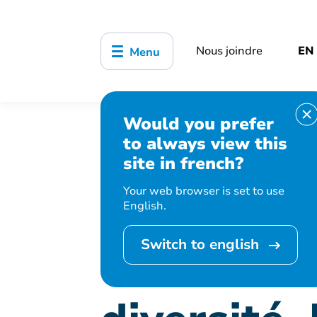
Nous joindre
EN
Menu
Would you prefer
Accueil
Démocratie et participatio
to always view this
l’inclusion
site in french?
Your web browser is set to use
English.
Switch to english
Table de c