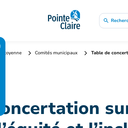
Recher
n citoyenne
Comités municipaux
Table de concerta
oncertation su