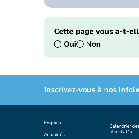
Cette page vous a-t-ell
Oui
Non
Inscrivez-vous à nos infole
Emplois
Calendrier de
et activités
Actualités