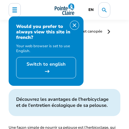
EN
Would you prefer to
always view this site in
Accueil
Environnement
Arbres et canopée
french?
Herbicyclage
Your web browser is set to use
English.
Switch to english
Herbicyclage
Découvrez les avantages de l'herbicyclage
et de l'entretien écologique de sa pelouse.
Une façon simple de nourrir sa pelouse est l’herbicyclage, qui