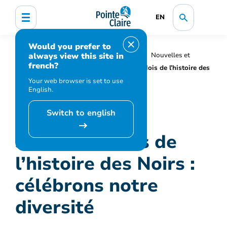
EN
Would you prefer to
always view this site in
Accueil
Organisation municipale
Nouvelles et
french?
médias
Actualités
30 ans du Mois de l’histoire des
Noirs : célébrons notre diversité
Your web browser is set to use
English.
Switch to english
30 ans du Mois de
l’histoire des Noirs :
célébrons notre
diversité