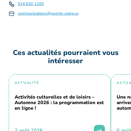
514 630-1200
communications@pointe-claire.ca
Ces actualités pourraient vous
intéresser
ACTUALITÉ
ACTUA
Activités culturelles et de loisirs –
Une n
Automne 2026 : la programmation est
arriv
en ligne !
autom
7 août 2026
6 aoû