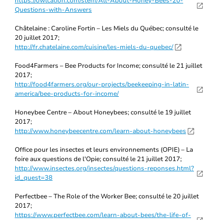
https://owlcation.com/stem/All-About-Honey-Bees-20-
Questions-with-Answers
Châtelaine : Caroline Fortin – Les Miels du Québec; consulté le
20 juillet 2017;
http://fr.chatelaine.com/cuisine/les-miels-du-quebec/
Food4Farmers – Bee Products for Income; consulté le 21 juillet
2017;
http://food4farmers.org/our-projects/beekeeping-in-latin-
america/bee-products-for-income/
Honeybee Centre – About Honeybees; consulté le 19 juillet
2017;
http://www.honeybeecentre.com/learn-about-honeybees
Office pour les insectes et leurs environnements (OPIE) – La
foire aux questions de l'Opie; consulté le 21 juillet 2017;
http://www.insectes.org/insectes/questions-reponses.html?
id_quest=38
Perfectbee – The Role of the Worker Bee; consulté le 20 juillet
2017;
https://www.perfectbee.com/learn-about-bees/the-life-of-