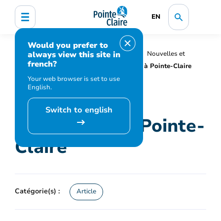
EN
Would you prefer to
always view this site in
Accueil
Organisation municipale
Nouvelles et
french?
médias
Actualités
Les abeilles à Pointe-Claire
Your web browser is set to use
English.
Switch to english
Les abeilles à Pointe-
Claire
Catégorie(s) :
Article