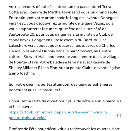
Votre parcours débute à l'entrée sud du parc naturel Terra-
Cotta avec l'œuvre de Martha Townsend sous un grand saule.
En continuant votre promenade le long de l'avenue Donegani
vers l'est, vous découvrirez la murale de la gare Valois, puis
vous emprunterez le tunnel qui mène de l'autre côté de
l'autoroute 20, pour vous diriger vers la murale du Club de
canoë kayak. Longez ensuite le chemin du Bord-du-Lac –
Lakeshore vers l'ouest pour observer les œuvres de Charles
Daudelin et André Dubois dans le parc Stewart, au Centre
culturel Stewart Hall, pour ensuite vous rendre dans le village
de Pointe-Claire. Votre balade se termine avec l'œuvre de
Shelley Miller et Eileen Finn, sur la pointe Claire, devant l'église
Saint-Joachim.
Sur votre chemin, portez attention, des œuvres éphémères
ponctuent aussi le parcours !
Consultez la carte du circuit pour plus de détails sur le parcours
et les oeuvres :
https://artpublicmontreal.ca/parcours/serie-mini-circuit-
pointe-claire-a-velo/
Profitez de l'été pour découvrir ou redécouvrir les œuvres d'art