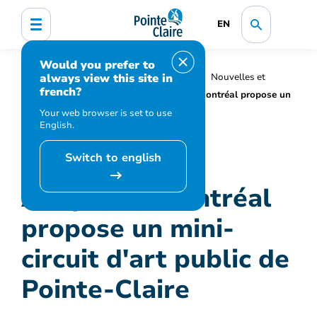
EN
Would you prefer to
always view this site in
Accueil
Organisation municipale
Nouvelles et
french?
médias
Actualités
Art public Montréal propose un
mini-circuit d'art public de Pointe-Claire
Your web browser is set to use
English.
Switch to english
Art public Montréal
propose un mini-
circuit d'art public de
Pointe-Claire