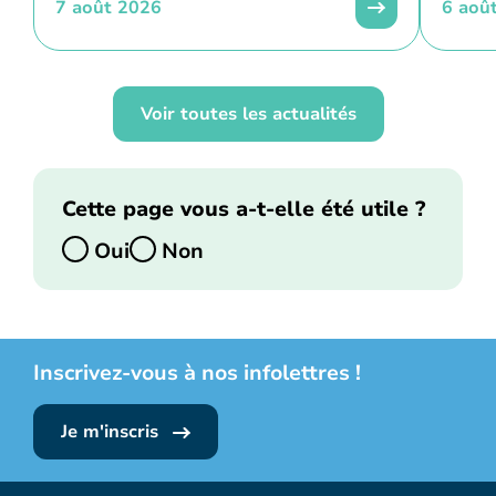
7 août 2026
6 aoû
Voir toutes les actualités
Cette page vous a-t-elle été utile ?
Oui
Non
Inscrivez-vous à nos infolettres !
Je m'inscris