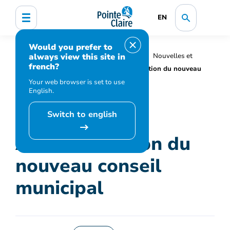
EN
Would you prefer to
always view this site in
Accueil
Organisation municipale
Nouvelles et
french?
médias
Actualités
Assermentation du nouveau
conseil municipal
Your web browser is set to use
English.
Switch to english
Assermentation du
nouveau conseil
municipal