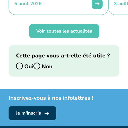
5 août 2026
3 aoû
Voir toutes les actualités
Cette page vous a-t-elle été utile ?
Oui
Non
Inscrivez-vous à nos infolettres !
Je m'inscris