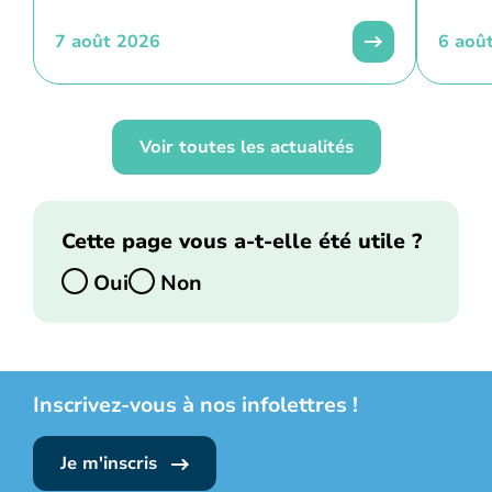
7 août 2026
6 aoû
Voir toutes les actualités
Cette page vous a-t-elle été utile ?
Oui
Non
Inscrivez-vous à nos infolettres !
Je m'inscris