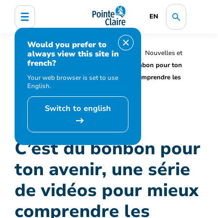
EN
Would you prefer to
always view this site in
Accueil
Organisation municipale
Nouvelles et
french?
médias
Actualités
C’est du bonbon pour ton
avenir, une série de vidéos pour mieux comprendre les
Your web browser is set to use
English.
élections
Switch to english
C’est du bonbon pour
ton avenir, une série
de vidéos pour mieux
comprendre les