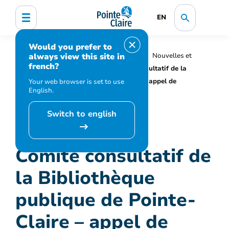
EN
Would you prefer to
always view this site in
Accueil
Organisation municipale
Nouvelles et
french?
médias
Actualités
Comité consultatif de la
Bibliothèque publique de Pointe-Claire – appel de
Your web browser is set to use
English.
candidatures
Switch to english
Comité consultatif de
la Bibliothèque
publique de Pointe-
Claire – appel de