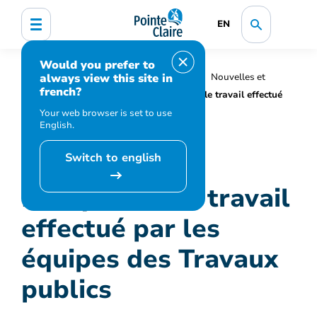
EN
Would you prefer to
always view this site in
Accueil
Organisation municipale
Nouvelles et
french?
médias
Actualités
Démystifier le travail effectué
par les équipes des Travaux publics
Your web browser is set to use
English.
Switch to english
Démystifier le travail
effectué par les
équipes des Travaux
publics