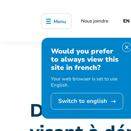
Nous joindre
EN
Menu
Would you prefer
Accueil
Organisation municipale
to always view this
démystifier les grands chantiers
site in french?
Your web browser is set to use
English.
Switch to english
Des séance