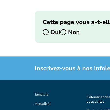
Cette page vous a-t-ell
Oui
Non
Inscrivez-vous à nos infole
Emplois
Calendrier de
et activités
Actualités