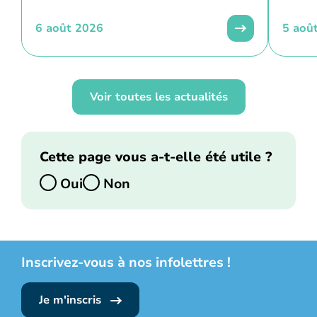
6 août 2026
5 aoû
Voir toutes les actualités
Cette page vous a-t-elle été utile ?
Oui
Non
Inscrivez-vous à nos infolettres !
Je m'inscris