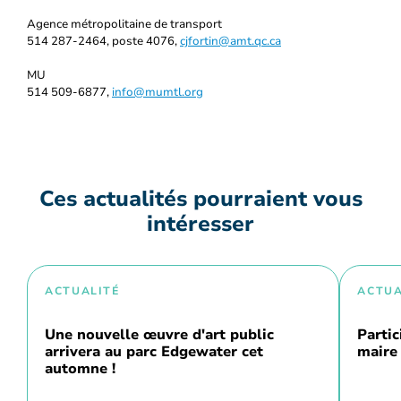
Agence métropolitaine de transport
514 287-2464, poste 4076,
cjfortin@amt.qc.ca
MU
514 509-6877,
info@mumtl.org
Ces actualités pourraient vous
intéresser
ACTUALITÉ
ACTUA
Une nouvelle œuvre d'art public
Partic
arrivera au parc Edgewater cet
maire 
automne !