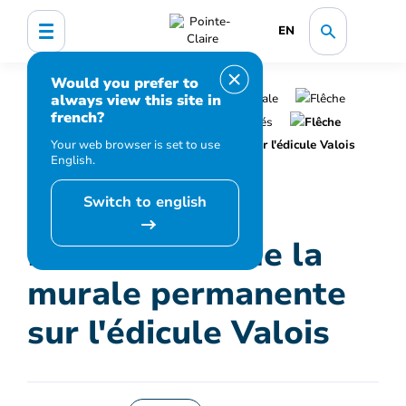
EN
Would you prefer to
always view this site in
Accueil
Organisation municipale
french?
Nouvelles et médias
Actualités
Your web browser is set to use
Dévoilement de la murale permanente sur l'édicule Valois
English.
Switch to english
Dévoilement de la
murale permanente
sur l'édicule Valois