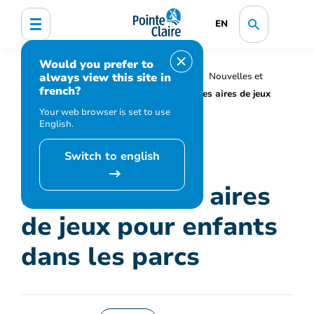
EN
Would you prefer to
always view this site in
Accueil
Organisation municipale
Nouvelles et
french?
médias
Actualités
Fermeture des aires de jeux
pour enfants dans les parcs
Your web browser is set to use
English.
Switch to english
Fermeture des aires
de jeux pour enfants
dans les parcs