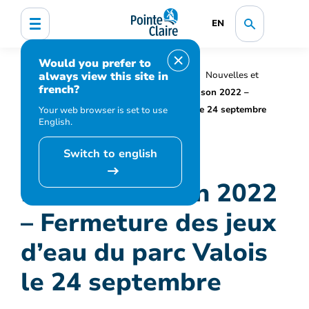
EN
Would you prefer to
always view this site in
Accueil
Organisation municipale
Nouvelles et
french?
médias
Actualités
Fin de la saison 2022 –
Fermeture des jeux d’eau du parc Valois le 24 septembre
Your web browser is set to use
English.
Switch to english
Fin de la saison 2022
– Fermeture des jeux
d’eau du parc Valois
le 24 septembre