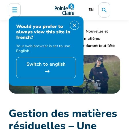
EN
Would you prefer to
always view this site in
Accueil
Organisation municipale
Nouvelles et
french?
médias
Actualités
Gestion des matières
résiduelles – Une brigade pour vous aider durant tout l'été
Your web browser is set to use
English.
Switch to english
Gestion des matières
résiduelles – Une