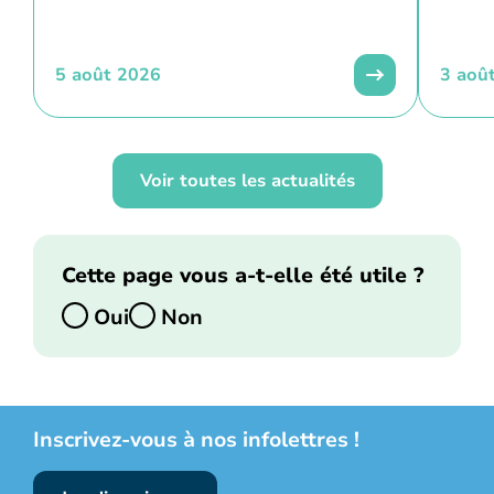
5 août 2026
3 aoû
Voir toutes les actualités
Cette page vous a-t-elle été utile ?
Oui
Non
Inscrivez-vous à nos infolettres !