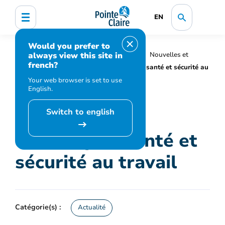
EN
Would you prefer to
always view this site in
Accueil
Organisation municipale
Nouvelles et
french?
médias
Actualités
Grands prix santé et sécurité au
travail
Your web browser is set to use
English.
Switch to english
Grands prix santé et
sécurité au travail
Catégorie(s) :
Actualité