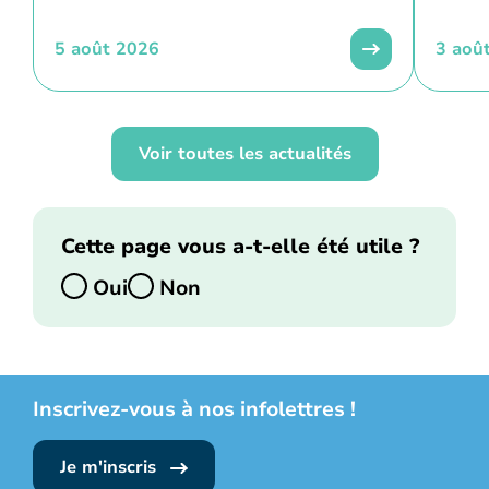
5 août 2026
3 aoû
Voir toutes les actualités
Cette page vous a-t-elle été utile ?
Oui
Non
Inscrivez-vous à nos infolettres !
Je m'inscris