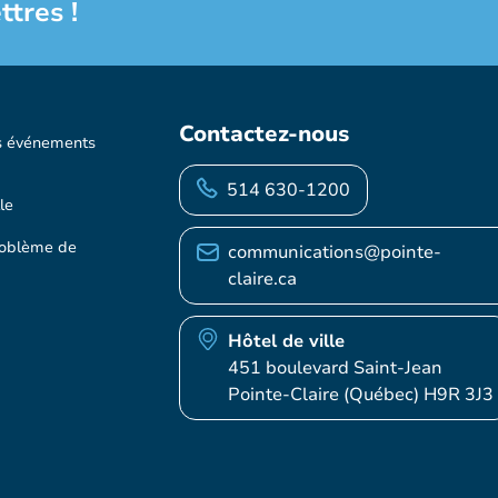
ttres !
Contactez-nous
s événements
514 630-1200
le
roblème de
communications@pointe-
claire.ca
Hôtel de ville
451 boulevard Saint-Jean
Pointe-Claire (Québec) H9R 3J3