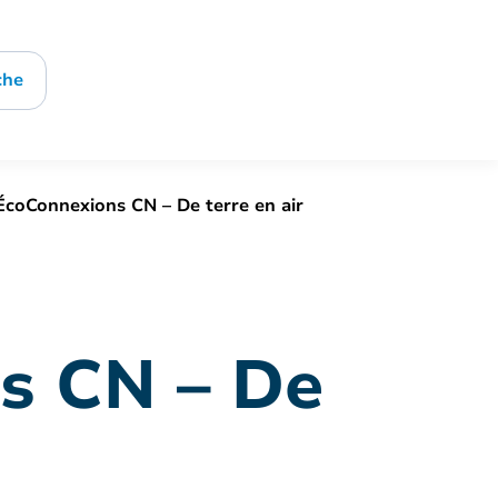
che
oConnexions CN – De terre en air
s CN – De