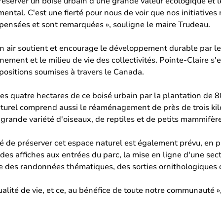
préserver un boisé urbain d'une grande valeur écologique et l
emental. C'est une fierté pour nous de voir que nos initiative
ensées et sont remarquées », souligne le maire Trudeau.
air soutient et encourage le développement durable par le 
onnement et le milieu de vie des collectivités. Pointe-Claire
opositions soumises à travers le Canada.
 les quatre hectares de ce boisé urbain par la plantation de 
aturel comprend aussi le réaménagement de près de trois kil
ne grande variété d'oiseaux, de reptiles et de petits mammifèr
é de préserver cet espace naturel est également prévu, en p
n des affiches aux entrées du parc, la mise en ligne d'une sect
 que des randonnées thématiques, des sorties ornithologiques
qualité de vie, et ce, au bénéfice de toute notre communauté »,