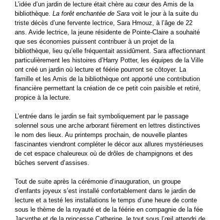
L’idée d’un jardin de lecture était chère au cœur des Amis de la
bibliothèque.
La forêt enchantée de Sara
voit le jour à la suite du
triste décès d’une fervente lectrice, Sara Hmouz, à l’âge de 22
ans. Avide lectrice, la jeune résidente de Pointe-Claire a souhaité
que ses économies puissent contribuer à un projet de la
bibliothèque, lieu qu’elle fréquentait assidûment. Sara affectionnant
particulièrement les histoires d’Harry Potter, les équipes de la Ville
ont créé un jardin où lecture et féérie pourront se côtoyer. La
famille et les Amis de la bibliothèque ont apporté une contribution
financière permettant la création de ce petit coin paisible et retiré,
propice à la lecture.
L’entrée dans le jardin se fait symboliquement par le passage
solennel sous une arche arborant fièrement en lettres distinctives
le nom des lieux. Au printemps prochain, de nouvelle plantes
fascinantes viendront compléter le décor aux allures mystérieuses
de cet espace chaleureux où de drôles de champignons et des
bûches servent d’assises.
Tout de suite après la cérémonie d’inauguration, un groupe
d’enfants joyeux s’est installé confortablement dans le jardin de
lecture et a testé les installations le temps d’une heure de conte
sous le thème de la royauté et de la féérie en compagnie de la fée
Jacynthe et de la princesse Catherine, le tout sous l’œil attendri de