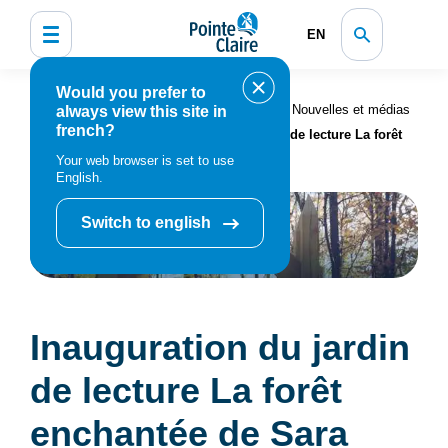
EN
Would you prefer to
Accueil
Organisation municipale
Nouvelles et médias
always view this site in
french?
Actualités
Inauguration du jardin de lecture La forêt
enchantée de Sara
Your web browser is set to use
English.
Switch to english
Inauguration du jardin
de lecture La forêt
enchantée de Sara