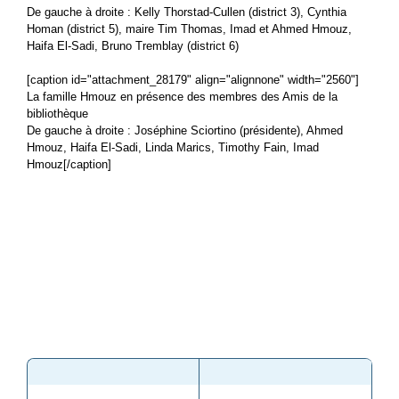
De gauche à droite : Kelly Thorstad-Cullen (district 3), Cynthia
Homan (district 5), maire Tim Thomas, Imad et Ahmed Hmouz,
Haifa El-Sadi, Bruno Tremblay (district 6)
[caption id="attachment_28179" align="alignnone" width="2560"]
La famille Hmouz en présence des membres des Amis de la
bibliothèque
De gauche à droite : Joséphine Sciortino (présidente), Ahmed
Hmouz, Haifa El-Sadi, Linda Marics, Timothy Fain, Imad
Hmouz[/caption]