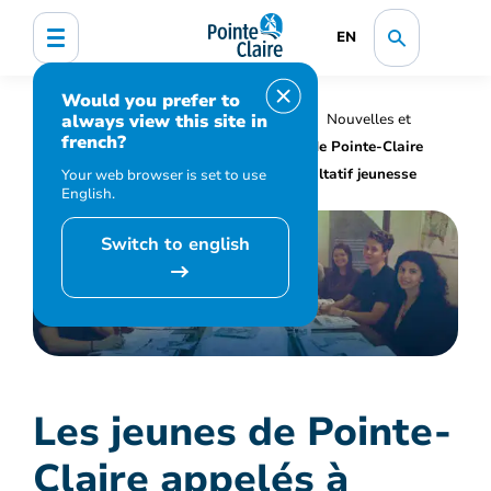
EN
Would you prefer to
always view this site in
Accueil
Organisation municipale
Nouvelles et
french?
médias
Actualités
Les jeunes de Pointe-Claire
appelés à former le premier comité consultatif jeunesse
Your web browser is set to use
English.
Switch to english
Les jeunes de Pointe-
Claire appelés à