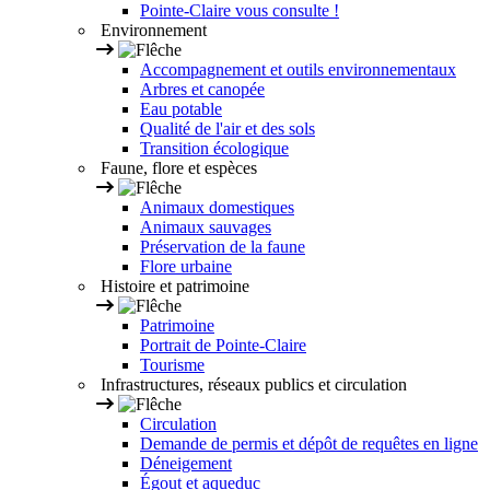
Pointe-Claire vous consulte !
Environnement
Accompagnement et outils environnementaux
Arbres et canopée
Eau potable
Qualité de l'air et des sols
Transition écologique
Faune, flore et espèces
Animaux domestiques
Animaux sauvages
Préservation de la faune
Flore urbaine
Histoire et patrimoine
Patrimoine
Portrait de Pointe-Claire
Tourisme
Infrastructures, réseaux publics et circulation
Circulation
Demande de permis et dépôt de requêtes en ligne
Déneigement
Égout et aqueduc