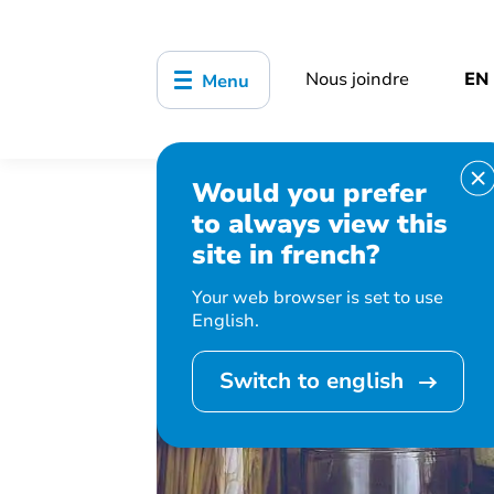
Nous joindre
EN
Menu
Would you prefer
Accueil
Organisation municipale
to always view this
déchet
site in french?
Your web browser is set to use
English.
Switch to english