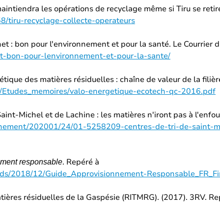
maintiendra les opérations de recyclage même si Tiru se retir
58/tiru-recyclage-collecte-operateurs
et : bon pour l'environnement et pour la santé. Le Courrier 
et-bon-pour-lenvironnement-et-pour-la-sante/
tique des matières résiduelles : chaîne de valeur de la fili
s/Etudes_memoires/valo-energetique-ecotech-qc-2016.pdf
 Saint-Michel et de Lachine : les matières n'iront pas à l'enf
onnement/202001/24/01-5258209-centres-de-tri-de-saint-mi
. Repéré à
ement responsable
loads/2018/12/Guide_Approvisionnement-Responsable_FR_Fi
tières résiduelles de la Gaspésie (RITMRG). (2017). 3RV. Re