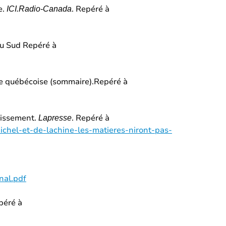
e.
. Repéré à
ICI.Radio-Canada
du Sud Repéré à
ère québécoise (sommaire).Repéré à
ouissement.
. Repéré à
Lapresse
chel-et-de-lachine-les-matieres-niront-pas-
nal.pdf
péré à