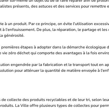
arer soi-même un objet ou de le faire réparer afin de prolong
cialistes présents, des astuces et des services pour remettr
à un produit. Par ce principe, on évite l'utilisation excessi
 à l'enfouissement. De plus, la réparation, le partage et le
la générosité.
les premières étapes à adopter dans la démarche écologique d
e vie zéro déchet qui comporte des avantages à la fois env
ution engendrée par la fabrication et le transport tout en a
solution pour atténuer la quantité de matière envoyée à l'enf
 de collecte des produits recyclables et de leur tri, selon l
produits. La Ville offre plusieurs types de collectes pour per