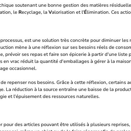
hique soutenant une bonne gestion des matières résiduelles. 
ation, le
R
ecyclage, la
V
alorisation et l'
É
limination. Ces actio
 processus, est une solution très concrète pour diminuer les
éduction mène à une réflexion sur ses besoins réels de cons
 prévoir ses repas et faire son épicerie à partir d'une liste p
nts en vrac réduit la quantité d'emballages à gérer à la maison
sage occasionnel.
t de repenser nos besoins. Grâce à cette réflexion, certains 
age. La réduction à la source entraîne une baisse de la produ
rgie et l'épuisement des ressources naturelles.
er pour des articles pouvant être utilisés à plusieurs reprise