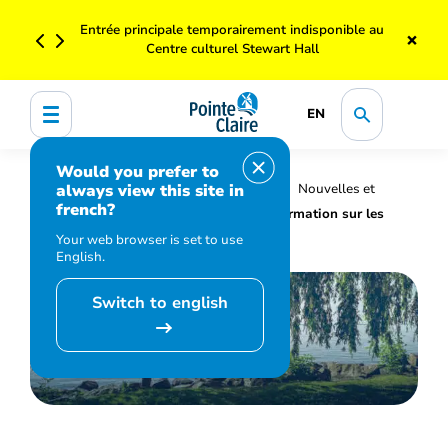
Entrée principale temporairement indisponible au
×
Centre culturel Stewart Hall
EN
Would you prefer to
always view this site in
Accueil
Organisation municipale
Nouvelles et
french?
médias
Actualités
Ligne d'information sur les
enjeux horticoles
Your web browser is set to use
English.
Switch to english