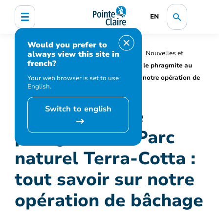
EN
Would you prefer to
always view this site in
Accueil
Organisation municipale
Nouvelles et
french?
médias
Actualités
Lutte contre le phragmite au
Parc naturel Terra-Cotta : tout savoir sur notre opération de
Your web browser is set to use
English.
bâchage
Switch to english
Lutte contre le
phragmite au Parc
naturel Terra-Cotta :
tout savoir sur notre
opération de bâchage