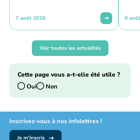
7 août 2026
6 aoû
Voir toutes les actualités
Cette page vous a-t-elle été utile ?
Oui
Non
Inscrivez-vous à nos infolettres !
Je m'inscris