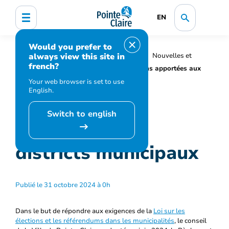
EN
Would you prefer to
always view this site in
Accueil
Organisation municipale
Nouvelles et
french?
médias
Actualités
Modifications apportées aux
districts municipaux
Your web browser is set to use
English.
Modifications
Switch to english
apportées aux
districts municipaux
Publié le 31 octobre 2024 à 0h
Dans le but de répondre aux exigences de la
Loi sur les
élections et les référendums dans les municipalités
, le conseil